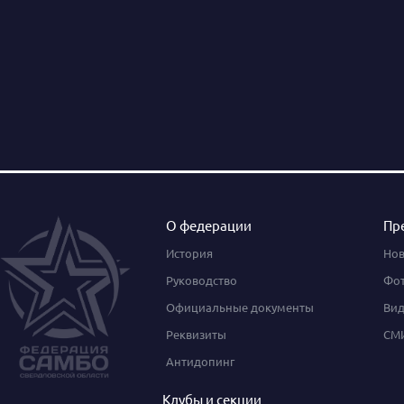
О федерации
Пр
История
Нов
Руководство
Фот
Официальные документы
Вид
Реквизиты
СМИ
Антидопинг
Клубы и секции