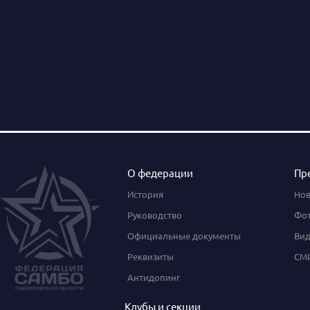
О федерации
Пр
История
Нов
Руководство
Фот
Официальные документы
Вид
Реквизиты
СМИ
Антидопинг
Клубы и секции