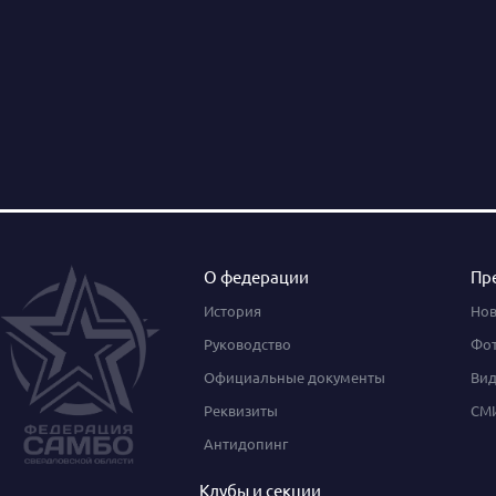
О федерации
Пр
История
Нов
Руководство
Фот
Официальные документы
Вид
Реквизиты
СМИ
Антидопинг
Клубы и секции