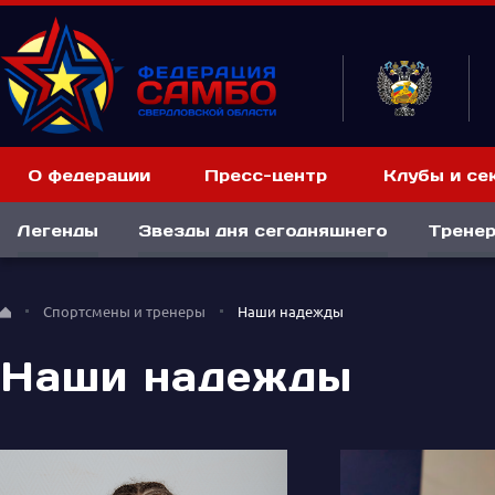
О федерации
Пресс-центр
Клубы и се
Легенды
Звезды дня сегодняшнего
Тренер
Спортсмены и тренеры
Наши надежды
Наши надежды