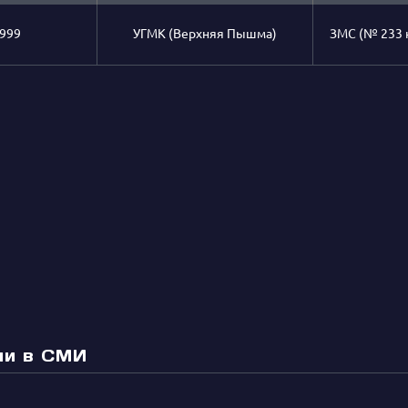
1999
УГМК (Верхняя Пышма)
ЗМС (№ 233 н
ии в СМИ