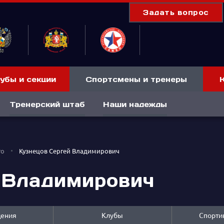
Задать вопрос
убы и секции
Спортсмены и тренеры
Тренерский штаб
Наши надежды
го
Кузнецов Сергей Владимирович
 Владимирович
дения
Клубы
Спорти