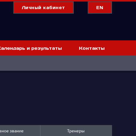
Личный кабинет
EN
Календарь и результаты
Контакты
вное звание
Тренеры