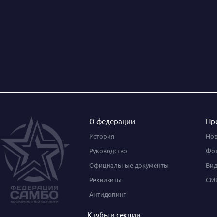
О федерации
Пр
История
Нов
Руководство
Фот
Официальные документы
Вид
Реквизиты
СМИ
Антидопинг
Клубы и секции