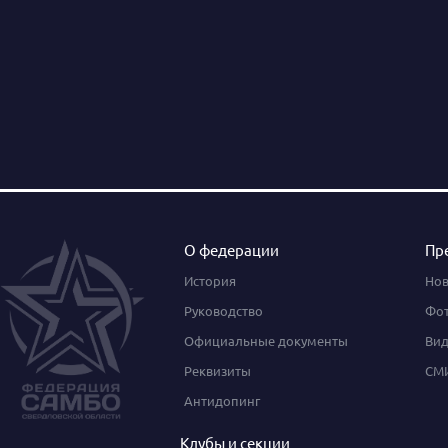
О федерации
Пр
История
Нов
Руководство
Фот
Официальные документы
Вид
Реквизиты
СМИ
Антидопинг
Клубы и секции