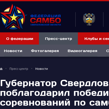
О федерации
Пресс-центр
Клубы и се
Новости
Фотогалерея
Видеогалерея
С
Пресс-центр
Новости
Губернатор Свердлов
поблагодарил побед
соревнований по сам