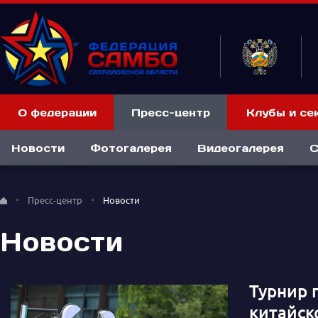
О федерации
Пресс-центр
Клубы и се
Новости
Фотогалерея
Видеогалерея
С
Пресс-центр
Новости
Новости
Турнир 
китайск