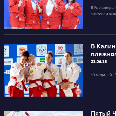
В Уфе заверши
знаменем окол
В Калин
пляжно
22.06.25
13 медалей -
Пятый Ч