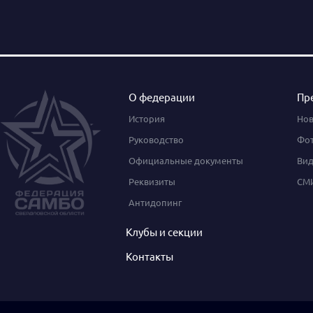
О федерации
Пр
История
Нов
Руководство
Фот
Официальные документы
Вид
Реквизиты
СМИ
Антидопинг
Клубы и секции
Контакты