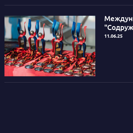
Междуна
"Содруж
11.06.25