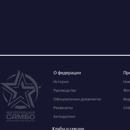
О федерации
Пр
История
Нов
Руководство
Фот
Официальные документы
Вид
Реквизиты
СМИ
Антидопинг
Клубы и секции