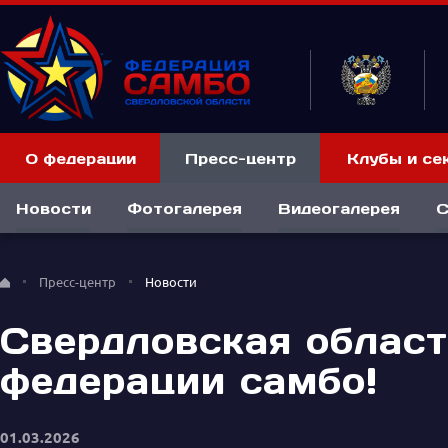
О федерации
Пресс-центр
Клубы и се
Новости
Фотогалерея
Видеогалерея
С
Пресс-центр
Новости
Свердловская област
федерации самбо!
01.03.2026