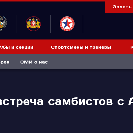
Задать
убы и секции
Спортсмены и тренеры
ерея
СМИ о нас
стреча самбистов с 