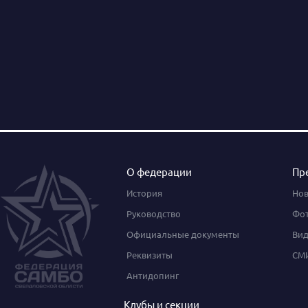
О федерации
Пр
История
Нов
Руководство
Фот
Официальные документы
Вид
Реквизиты
СМИ
Антидопинг
Клубы и секции