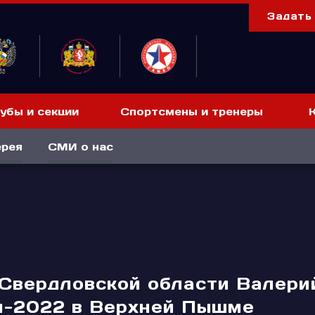
Задать
убы и секции
Спортсмены и тренеры
ерея
СМИ о нас
 Свердловской области Валери
и-2022 в Верхней Пышме