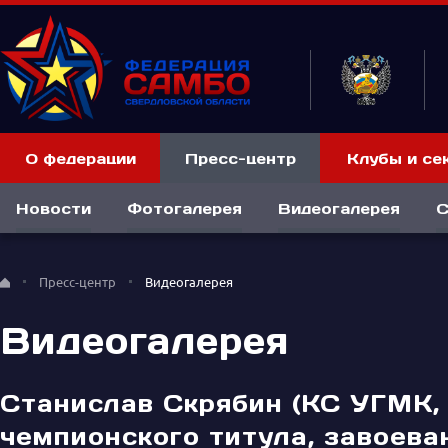
О федерации
Пресс-центр
Клубы и се
Новости
Фотогалерея
Видеогалерея
С
Пресс-центр
Видеогалерея
Видеогалерея
Станислав Скрябин (КС УГМК, 
чемпионского титула, завоев