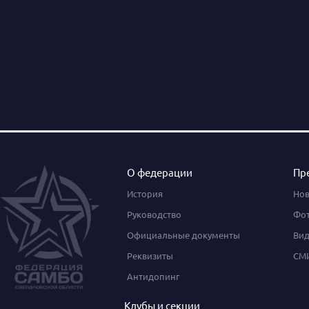
О федерации
Пр
История
Нов
Руководство
Фот
Официальные документы
Вид
Реквизиты
СМИ
Антидопинг
Клубы и секции