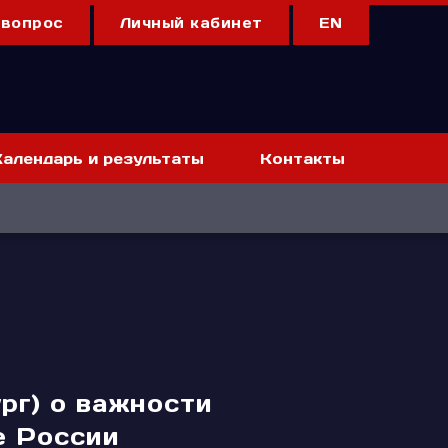
 вопрос
Личный кабинет
EN
Календарь и результаты
Контакты
рг) о важности
е России