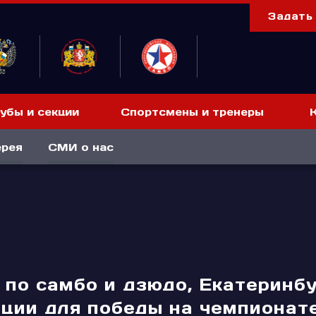
Задать
убы и секции
Спортсмены и тренеры
ерея
СМИ о нас
по самбо и дзюдо, Екатеринбу
ации для победы на чемпионат