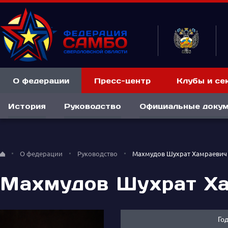
О федерации
Пресс-центр
Клубы и се
История
Руководство
Официальные доку
О федерации
Руководство
Махмудов Шухрат Хамраевич
Махмудов Шухрат Х
Го