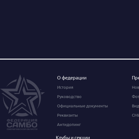
О федерации
Пр
История
Нов
Руководство
Фот
Официальные документы
Вид
Реквизиты
СМИ
Антидопинг
Клубы и секции