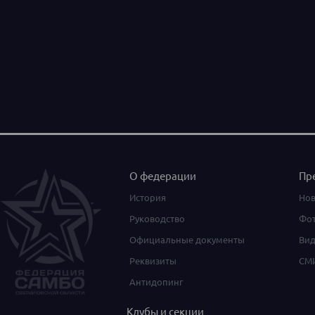
О федерации
Пр
История
Нов
Руководство
Фот
Официальные документы
Вид
Реквизиты
СМИ
Антидопинг
Клубы и секции