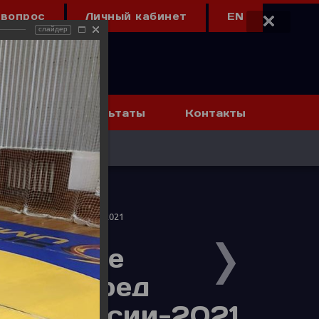
 вопрос
Личный кабинет
EN
слайдер
Календарь и результаты
Контакты
 первенствами России-2021
 на базе
ртью перед
ми России-2021