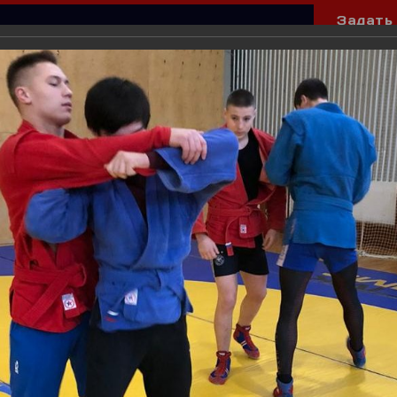
Задать
убы и секции
Спортсмены и тренеры
ерея
СМИ о нас
атовая бухта" под Верхней Сысертью перед юношеским и молодежным
вердловской области
а" под Верхней Сысе
одежным первенства