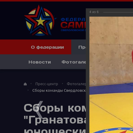
4
из
6
О федерации
Пресс-центр
Кл
Новости
Фотогалерея
Видеогал
Пресс-центр
Фотогалерея
Сборы команды Свердловской области на базе "Гран
Сборы команды С
"Гранатовая бухт
юношеским и мол