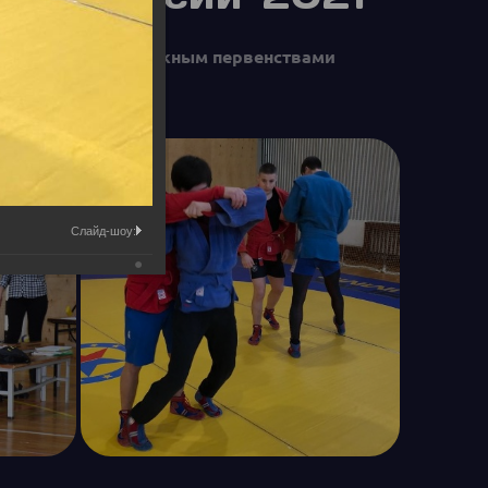
ношеским и молодежным первенствами
Слайд-шоу: