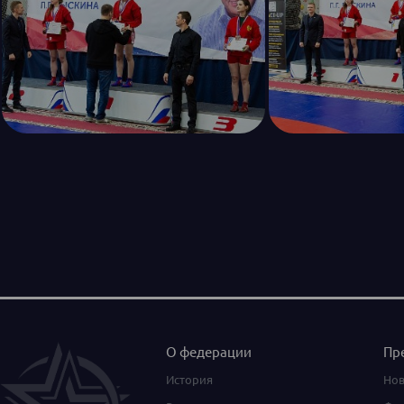
О федерации
Пр
История
Нов