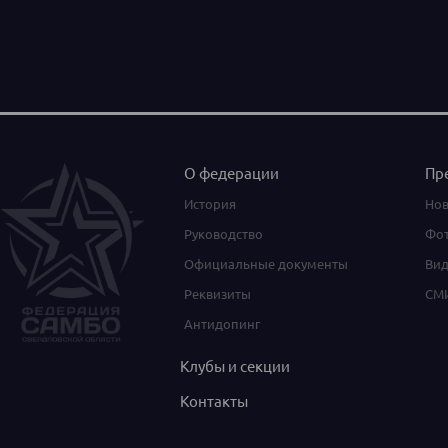
О федерации
Пр
История
Нов
Руководство
Фот
Официальные документы
Вид
Реквизиты
СМИ
Антидопинг
Клубы и секции
Контакты