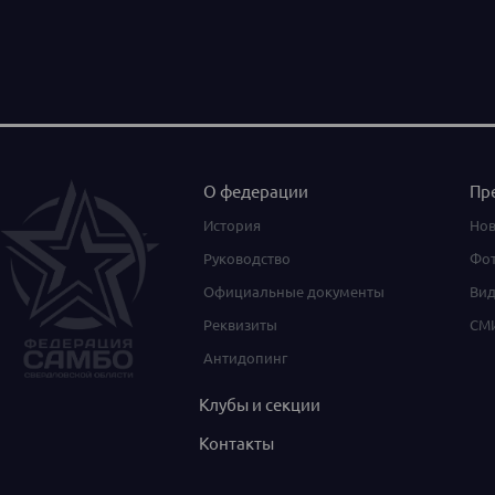
О федерации
Пр
История
Нов
Руководство
Фот
Официальные документы
Вид
Реквизиты
СМИ
Антидопинг
Клубы и секции
Контакты