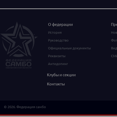
О федерации
Пр
История
Нов
Руководство
Фот
Официальные документы
Вид
Реквизиты
СМИ
Антидопинг
Клубы и секции
Контакты
© 2026. Федерация самбо