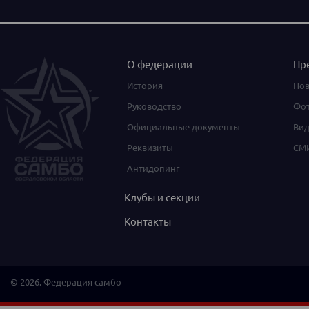
О федерации
Пр
История
Нов
Руководство
Фот
Официальные документы
Вид
Реквизиты
СМИ
Антидопинг
Клубы и секции
Контакты
© 2026. Федерация самбо