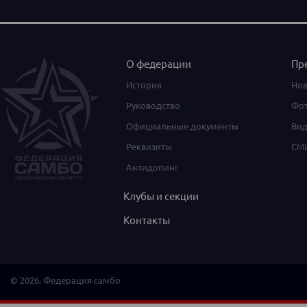
О федерации
Пр
История
Нов
Руководство
Фот
Официальные документы
Вид
Реквизиты
СМИ
Антидопинг
Клубы и секции
Контакты
© 2026. Федерация самбо